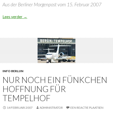
Aus der Berliner Morgenpost vom 15. Februar 2007
Tempelhof: Folgen eines Volksbegehrens umstritten
Lees verder
→
INFO BERLIJN
NUR NOCH EIN FÜNKCHEN
HOFFNUNG FÜR
TEMPELHOF
14 FEBRUARI 2007
ADMINISTRATOR
EEN REACTIE PLAATSEN