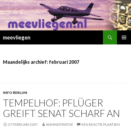
Zoeken
meevliegen
SPRING
PRIMAI
NAAR
MENU
INHOUD
Maandelijks archief: februari 2007
INFO BERLIJN
TEMPELHOF: PFLÜGER
GREIFT SENAT SCHARF AN
27 FEBRUARI 2007
ADMINISTRATOR
EEN REACTIE PLAATSEN