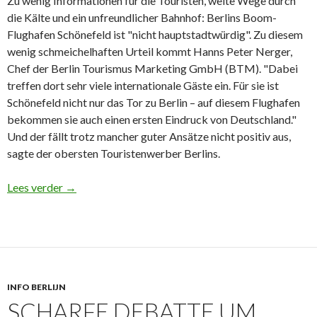
Zu wenig Informationen für die Touristen, weite Wege durch
die Kälte und ein unfreundlicher Bahnhof: Berlins Boom-
Flughafen Schönefeld ist "nicht hauptstadtwürdig". Zu diesem
wenig schmeichelhaften Urteil kommt Hanns Peter Nerger,
Chef der Berlin Tourismus Marketing GmbH (BTM). "Dabei
treffen dort sehr viele internationale Gäste ein. Für sie ist
Schönefeld nicht nur das Tor zu Berlin – auf diesem Flughafen
bekommen sie auch einen ersten Eindruck von Deutschland."
Und der fällt trotz mancher guter Ansätze nicht positiv aus,
sagte der obersten Touristenwerber Berlins.
“Das ist keine Visitenkarte für Berlin”
Lees verder
→
INFO BERLIJN
SCHARFE DEBATTE UM