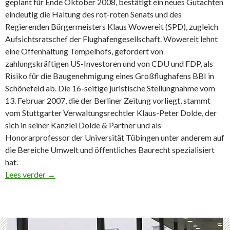
geplant für Ende Oktober 2008, bestätigt ein neues Gutachten
eindeutig die Haltung des rot-roten Senats und des
Regierenden Bürgermeisters Klaus Wowereit (SPD), zugleich
Aufsichtsratschef der Flughafengesellschaft. Wowereit lehnt
eine Offenhaltung Tempelhofs, gefordert von
zahlungskräftigen US-Investoren und von CDU und FDP, als
Risiko für die Baugenehmigung eines Großflughafens BBI in
Schönefeld ab. Die 16-seitige juristische Stellungnahme vom
13. Februar 2007, die der Berliner Zeitung vorliegt, stammt
vom Stuttgarter Verwaltungsrechtler Klaus-Peter Dolde, der
sich in seiner Kanzlei Dolde & Partner und als
Honorarprofessor der Universität Tübingen unter anderem auf
die Bereiche Umwelt und öffentliches Baurecht spezialisiert
hat.
Keine Chance für Sonderflughafen Tempelhof
Lees verder
→