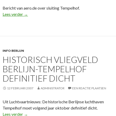
Bericht van aero.de over sluiting Tempelhof.
Nur noch ein Fünkchen Hoffnung für Tempelhof
Lees verder
→
INFO BERLIJN
HISTORISCH VLIEGVELD
BERLIJN-TEMPELHOF
DEFINITIEF DICHT
12 FEBRUARI 2007
ADMINISTRATOR
EEN REACTIE PLAATSEN
Uit Luchtvaartnieuws: De historische Berlijnse luchthaven
Tempelhof moet volgend jaar oktober definitief dicht.
Historisch vliegveld Berlijn-Tempelhof definitief dic
Lees verder
→