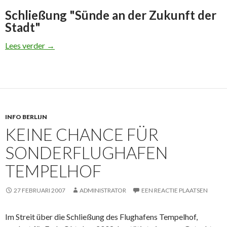
Schließung "Sünde an der Zukunft der
Stadt"
Tempelhof: Pflüger greift Senat scharf an
Lees verder
→
INFO BERLIJN
KEINE CHANCE FÜR
SONDERFLUGHAFEN
TEMPELHOF
27 FEBRUARI 2007
ADMINISTRATOR
EEN REACTIE PLAATSEN
Im Streit über die Schließung des Flughafens Tempelhof,