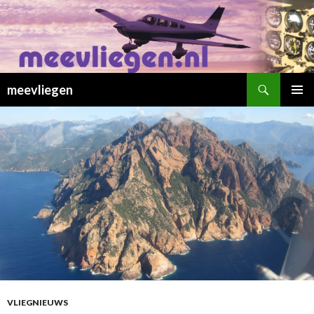
Zoeken
meevliegen
SPRING
PRIMAI
NAAR
MENU
INHOUD
VLIEGNIEUWS