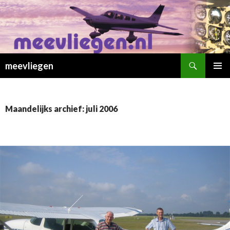
Zoeken
meevliegen
SPRING
PRIMAI
NAAR
MENU
INHOUD
Maandelijks archief: juli 2006