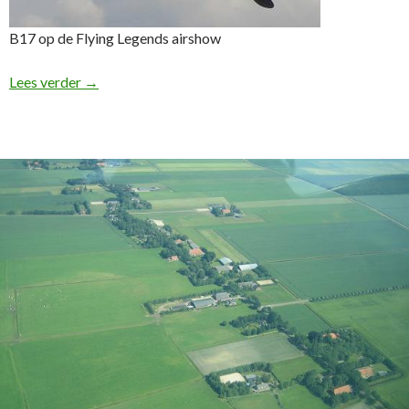
B17 op de Flying Legends airshow
Flying Legends 7/8 Juli
Lees verder
→