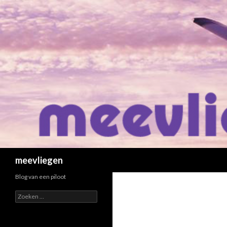
Zoeken
meevliegen
Blog van een piloot
Zoeken
naar: