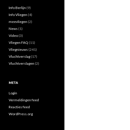
Info Berlijn
(9)
Info Vliegen
(4)
meevliegen
(2)
News
(1)
Video
(3)
Vliegen FAQ
(11)
Vliegnieuws
(241)
Vluchtverslag
(17)
Vluchtverslagen
(2)
META
Login
Vermeldingen feed
Reacties feed
WordPress.org