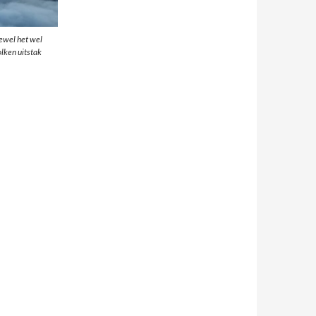
ewel het wel
olken uitstak