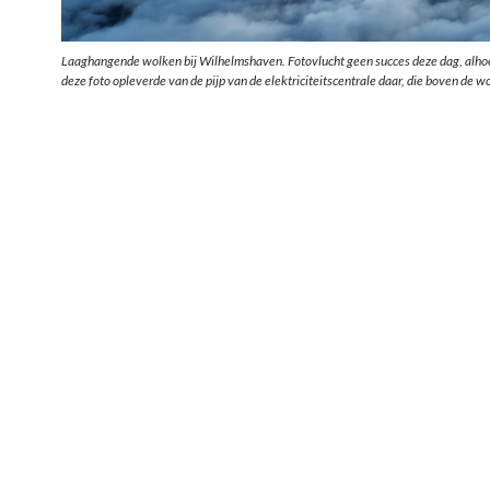
Laaghangende wolken bij Wilhelmshaven. Fotovlucht geen succes deze dag, alho
deze foto opleverde van de pijp van de elektriciteitscentrale daar, die boven de w