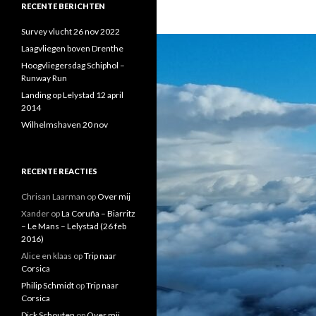
RECENTE BERICHTEN
Survey vlucht 26 nov 2022
Laagvliegen boven Drenthe
Hoogvliegersdag Schiphol –
Runway Run
Landing op Lelystad 12 april
2014
Wilhelmshaven 20 nov
RECENTE REACTIES
Chrisan Laarman
op
Over mij
Xander
op
La Coruña – Biarritz
– Le Mans – Lelystad (26 feb
2016)
Alice en klaas
op
Trip naar
Corsica
Philip Schmidt
op
Trip naar
Corsica
Dick Schouten
op
Over mij