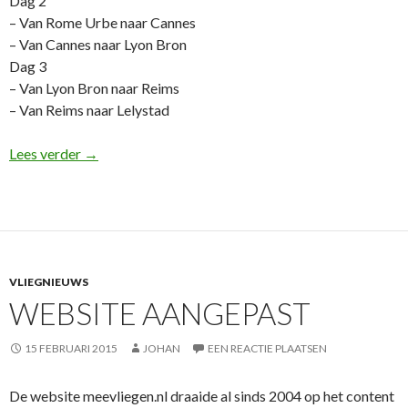
Dag 2
– Van Rome Urbe naar Cannes
– Van Cannes naar Lyon Bron
Dag 3
– Van Lyon Bron naar Reims
– Van Reims naar Lelystad
Van Griekenland naar Lelystad
Lees verder
→
VLIEGNIEUWS
WEBSITE AANGEPAST
15 FEBRUARI 2015
JOHAN
EEN REACTIE PLAATSEN
De website meevliegen.nl draaide al sinds 2004 op het content