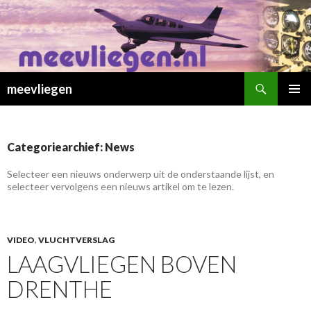
Zoeken
meevliegen
SPRING
PRIMAI
NAAR
MENU
INHOUD
Categoriearchief: News
Selecteer een nieuws onderwerp uit de onderstaande lijst, en
selecteer vervolgens een nieuws artikel om te lezen.
VIDEO
,
VLUCHTVERSLAG
LAAGVLIEGEN BOVEN
DRENTHE