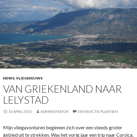
NEWS
,
VLIEGNIEUWS
VAN GRIEKENLAND NAAR
LELYSTAD
10 APRIL 2015
ADMINISTRATOR
EEN REACTIE PLAATSEN
Mijn vliegavonturen beginnen zich over een steeds groter
gebied uit te strekken. Was het vorig jaar een trip naar Corsica,