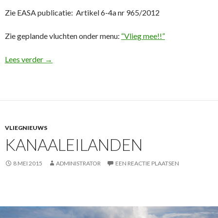
Zie EASA publicatie: Artikel 6-4a nr 965/2012
Zie geplande vluchten onder menu:
“Vlieg mee!!”
Vlieg mee
Lees verder
→
VLIEGNIEUWS
KANAALEILANDEN
8 MEI 2015
ADMINISTRATOR
EEN REACTIE PLAATSEN