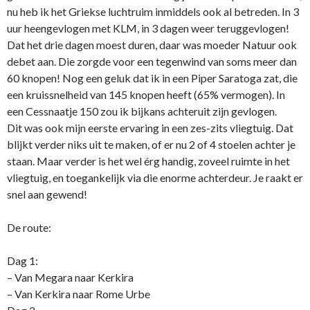
nu heb ik het Griekse luchtruim inmiddels ook al betreden. In 3
uur heengevlogen met KLM, in 3 dagen weer teruggevlogen!
Dat het drie dagen moest duren, daar was moeder Natuur ook
debet aan. Die zorgde voor een tegenwind van soms meer dan
60 knopen! Nog een geluk dat ik in een Piper Saratoga zat, die
een kruissnelheid van 145 knopen heeft (65% vermogen). In
een Cessnaatje 150 zou ik bijkans achteruit zijn gevlogen.
Dit was ook mijn eerste ervaring in een zes-zits vliegtuig. Dat
blijkt verder niks uit te maken, of er nu 2 of 4 stoelen achter je
staan. Maar verder is het wel érg handig, zoveel ruimte in het
vliegtuig, en toegankelijk via die enorme achterdeur. Je raakt er
snel aan gewend!
De route:
Dag 1:
– Van Megara naar Kerkira
– Van Kerkira naar Rome Urbe