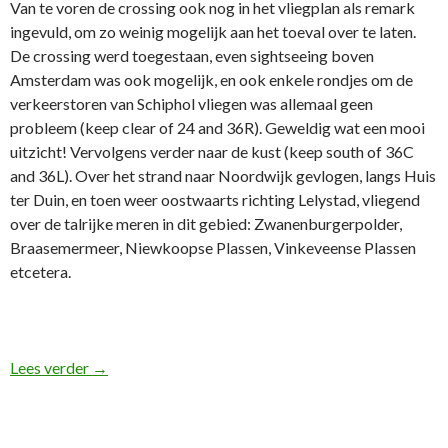
Van te voren de crossing ook nog in het vliegplan als remark
ingevuld, om zo weinig mogelijk aan het toeval over te laten.
De crossing werd toegestaan, even sightseeing boven
Amsterdam was ook mogelijk, en ook enkele rondjes om de
verkeerstoren van Schiphol vliegen was allemaal geen
probleem (keep clear of 24 and 36R). Geweldig wat een mooi
uitzicht! Vervolgens verder naar de kust (keep south of 36C
and 36L). Over het strand naar Noordwijk gevlogen, langs Huis
ter Duin, en toen weer oostwaarts richting Lelystad, vliegend
over de talrijke meren in dit gebied: Zwanenburgerpolder,
Braasemermeer, Niewkoopse Plassen, Vinkeveense Plassen
etcetera.
Bachelor party op 1000 voet (3 mei 2014)
Lees verder
→