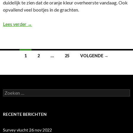
duidelijk te zien dat de oranje kleur overheerste vandaag. Ook
opvallend veel bootjes in de grachten.
Koningsdag Amsterdam
Lees verder
→
Berichtennavigatie
1
2
…
25
VOLGENDE →
Zoeken
naar:
RECENTE BERICHTEN
Survey vlucht 26 nov 2022