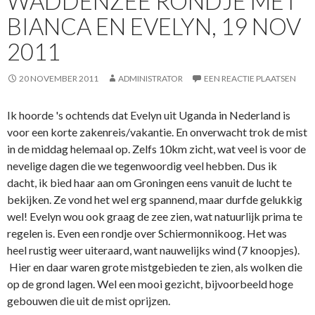
WADDENZEE RONDJE MET
BIANCA EN EVELYN, 19 NOV
2011
20 NOVEMBER 2011
ADMINISTRATOR
EEN REACTIE PLAATSEN
Ik hoorde 's ochtends dat Evelyn uit Uganda in Nederland is
voor een korte zakenreis/vakantie. En onverwacht trok de mist
in de middag helemaal op. Zelfs 10km zicht, wat veel is voor de
nevelige dagen die we tegenwoordig veel hebben. Dus ik
dacht, ik bied haar aan om Groningen eens vanuit de lucht te
bekijken. Ze vond het wel erg spannend, maar durfde gelukkig
wel! Evelyn wou ook graag de zee zien, wat natuurlijk prima te
regelen is. Even een rondje over Schiermonnikoog. Het was
heel rustig weer uiteraard, want nauwelijks wind (7 knoopjes).
Hier en daar waren grote mistgebieden te zien, als wolken die
op de grond lagen. Wel een mooi gezicht, bijvoorbeeld hoge
gebouwen die uit de mist oprijzen.