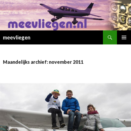
Zoeken
meevliegen
SPRING
PRIMAI
NAAR
MENU
INHOUD
Maandelijks archief: november 2011