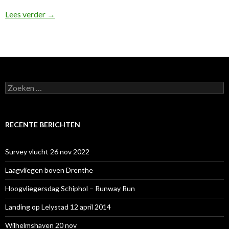
Waddenzee rondje met Bianca en Evelyn, 19 nov 20
Lees verder
→
Zoeken
naar:
RECENTE BERICHTEN
Survey vlucht 26 nov 2022
Laagvliegen boven Drenthe
Hoogvliegersdag Schiphol – Runway Run
Landing op Lelystad 12 april 2014
Wilhelmshaven 20 nov