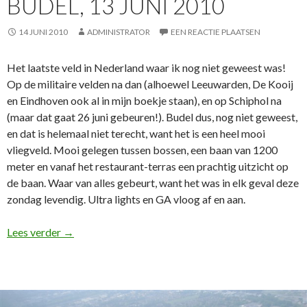
BUDEL, 13 JUNI 2010
14 JUNI 2010
ADMINISTRATOR
EEN REACTIE PLAATSEN
Het laatste veld in Nederland waar ik nog niet geweest was!
Op de militaire velden na dan (alhoewel Leeuwarden, De Kooij
en Eindhoven ook al in mijn boekje staan), en op Schiphol na
(maar dat gaat 26 juni gebeuren!). Budel dus, nog niet geweest,
en dat is helemaal niet terecht, want het is een heel mooi
vliegveld. Mooi gelegen tussen bossen, een baan van 1200
meter en vanaf het restaurant-terras een prachtig uitzicht op
de baan. Waar van alles gebeurt, want het was in elk geval deze
zondag levendig. Ultra lights en GA vloog af en aan.
Budel, 13 juni 2010
Lees verder
→