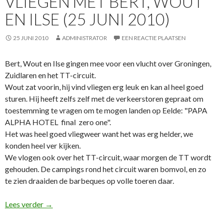
VLIEGEN MET BERT, WOUT
EN ILSE (25 JUNI 2010)
25 JUNI 2010
ADMINISTRATOR
EEN REACTIE PLAATSEN
Bert, Wout en Ilse gingen mee voor een vlucht over Groningen,
Zuidlaren en het TT-circuit.
Wout zat voorin, hij vind vliegen erg leuk en kan al heel goed
sturen. Hij heeft zelfs zelf met de verkeerstoren gepraat om
toestemming te vragen om te mogen landen op Eelde: "PAPA
ALPHA HOTEL final zero one".
Het was heel goed vliegweer want het was erg helder, we
konden heel ver kijken.
We vlogen ook over het TT-circuit, waar morgen de TT wordt
gehouden. De campings rond het circuit waren bomvol, en zo
te zien draaiden de barbeques op volle toeren daar.
Vliegen met Bert, Wout en Ilse (25 juni 2010)
Lees verder
→