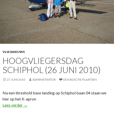
VLIEGNIEUWS
HOOGVLIEGERSDAG
SCHIPHOL (26 JUNI 2010)
27 JUNI 2010
ADMINISTRATOR
EEN REACTIE PLAATSEN
Na een threshold base landing op Schiphol baan 04 staan we
hier op het K-apron
Hoogvliegersdag Schiphol (26 juni 2010)
Lees verder
→