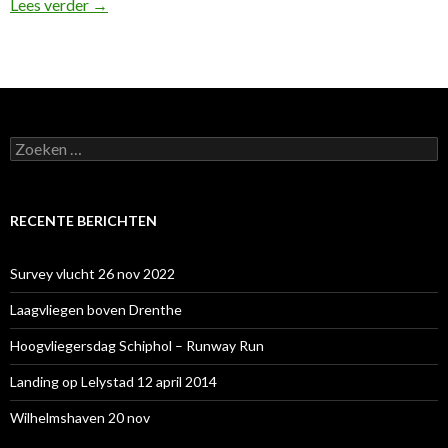
Hoogvliegersdag 22 mei
Lees verder
→
Zoeken
naar:
RECENTE BERICHTEN
Survey vlucht 26 nov 2022
Laagvliegen boven Drenthe
Hoogvliegersdag Schiphol – Runway Run
Landing op Lelystad 12 april 2014
Wilhelmshaven 20 nov