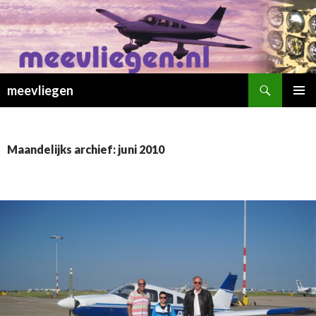
Zoeken
meevliegen
SPRING
PRIMAI
NAAR
MENU
INHOUD
Maandelijks archief: juni 2010