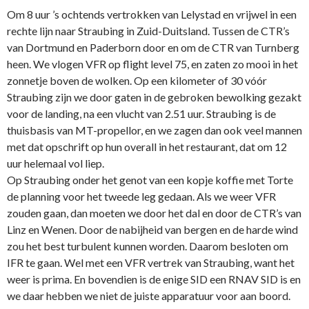
Om 8 uur ’s ochtends vertrokken van Lelystad en vrijwel in een
rechte lijn naar Straubing in Zuid-Duitsland. Tussen de CTR’s
van Dortmund en Paderborn door en om de CTR van Turnberg
heen. We vlogen VFR op flight level 75, en zaten zo mooi in het
zonnetje boven de wolken. Op een kilometer of 30 vóór
Straubing zijn we door gaten in de gebroken bewolking gezakt
voor de landing, na een vlucht van 2.51 uur. Straubing is de
thuisbasis van MT-propellor, en we zagen dan ook veel mannen
met dat opschrift op hun overall in het restaurant, dat om 12
uur helemaal vol liep.
Op Straubing onder het genot van een kopje koffie met Torte
de planning voor het tweede leg gedaan. Als we weer VFR
zouden gaan, dan moeten we door het dal en door de CTR’s van
Linz en Wenen. Door de nabijheid van bergen en de harde wind
zou het best turbulent kunnen worden. Daarom besloten om
IFR te gaan. Wel met een VFR vertrek van Straubing, want het
weer is prima. En bovendien is de enige SID een RNAV SID is en
we daar hebben we niet de juiste apparatuur voor aan boord.