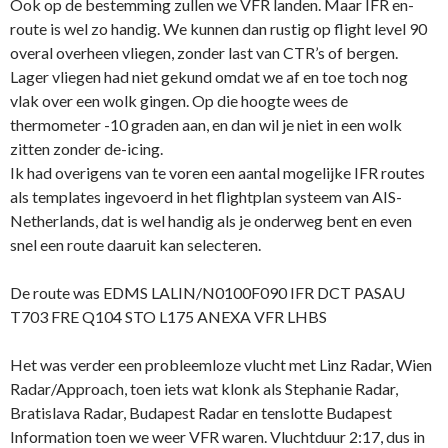
Ook op de bestemming zullen we VFR landen. Maar IFR en-
route is wel zo handig. We kunnen dan rustig op flight level 90
overal overheen vliegen, zonder last van CTR’s of bergen.
Lager vliegen had niet gekund omdat we af en toe toch nog
vlak over een wolk gingen. Op die hoogte wees de
thermometer -10 graden aan, en dan wil je niet in een wolk
zitten zonder de-icing.
Ik had overigens van te voren een aantal mogelijke IFR routes
als templates ingevoerd in het flightplan systeem van AIS-
Netherlands, dat is wel handig als je onderweg bent en even
snel een route daaruit kan selecteren.
De route was EDMS LALIN/N0100F090 IFR DCT PASAU
T703 FRE Q104 STO L175 ANEXA VFR LHBS
Het was verder een probleemloze vlucht met Linz Radar, Wien
Radar/Approach, toen iets wat klonk als Stephanie Radar,
Bratislava Radar, Budapest Radar en tenslotte Budapest
Information toen we weer VFR waren. Vluchtduur 2:17, dus in