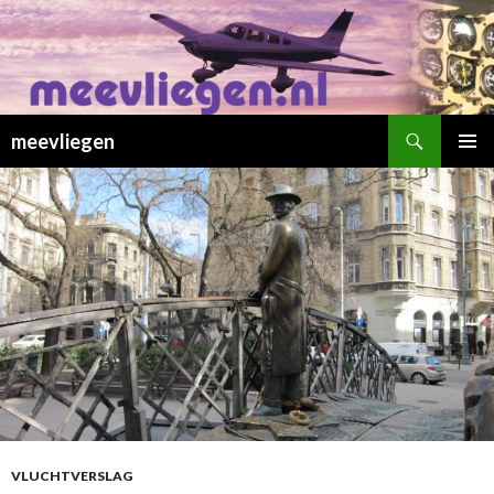
Zoeken
meevliegen
SPRING
PRIMAI
NAAR
MENU
INHOUD
VLUCHTVERSLAG