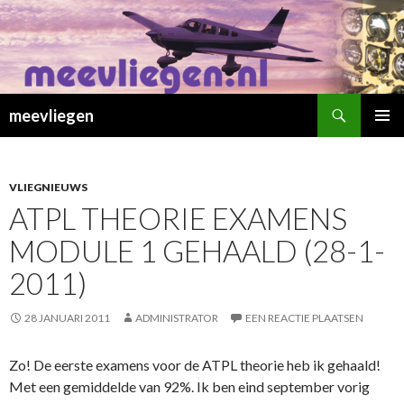
Zoeken
meevliegen
SPRING
PRIMAI
NAAR
MENU
INHOUD
VLIEGNIEUWS
ATPL THEORIE EXAMENS
MODULE 1 GEHAALD (28-1-
2011)
28 JANUARI 2011
ADMINISTRATOR
EEN REACTIE PLAATSEN
Zo! De eerste examens voor de ATPL theorie heb ik gehaald!
Met een gemiddelde van 92%. Ik ben eind september vorig