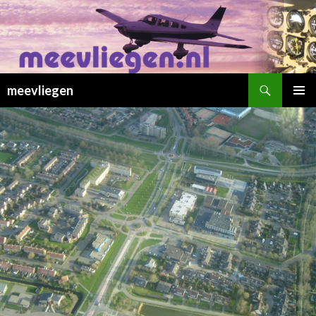
Zoeken
meevliegen
SPRING
PRIMAI
NAAR
MENU
INHOUD